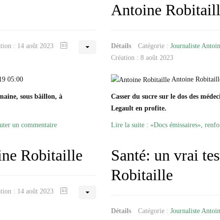
Antoine Robitail
ation : 14 août 2023
Détails
Catégorie :
Journaliste Antoin
Création : 8 août 2023
19 05:00
Antoine Robitaill
maine, sous bâillon, à
Casser du sucre sur le dos des médeci
Legault en profite.
uter un commentaire
Lire la suite : «Docs émissaires», renfo
ine Robitaille
Santé: un vrai te
Robitaille
ation : 14 août 2023
Détails
Catégorie :
Journaliste Antoin