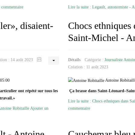
n commentaire
Lire la suite : Legault, autonomiste - A
ler», disaient-
Chocs ethniques 
Saint-Michel - An
ation : 14 août 2023
Détails
Catégorie :
Journaliste Antoin
Création : 11 août 2023
 05:00
Antoine Robitaill
rticulier ont répété sur tous les
Ça brasse dans Saint-Léonard–Sain
travail.»
Lire la suite : Chocs ethniques dans S
 Antoine Robitaille
Ajouter un
commentaire
lt - Antoine
Cauchemar bleu p