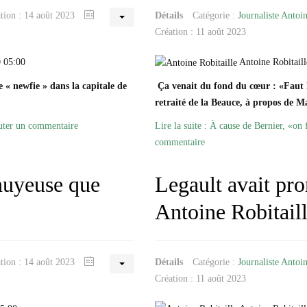
ation : 14 août 2023
Détails
Catégorie :
Journaliste Antoin
Création : 11 août 2023
0 05:00
Antoine Robitaill
 « newfie » dans la capitale de
Ça venait du fond du cœur : «Faut 
retraité de la Beauce, à propos de M
uter un commentaire
Lire la suite : À cause de Bernier, «on 
commentaire
nuyeuse que
Legault avait pro
Antoine Robitail
ation : 14 août 2023
Détails
Catégorie :
Journaliste Antoin
Création : 11 août 2023