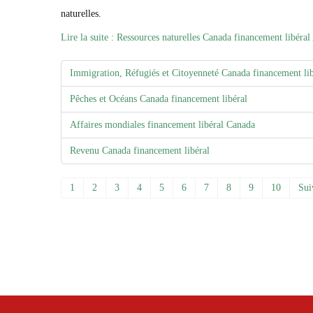
naturelles.
Lire la suite : Ressources naturelles Canada financement libéral
Immigration, Réfugiés et Citoyenneté Canada financement lib
Pêches et Océans Canada financement libéral
Affaires mondiales financement libéral Canada
Revenu Canada financement libéral
1
2
3
4
5
6
7
8
9
10
Sui