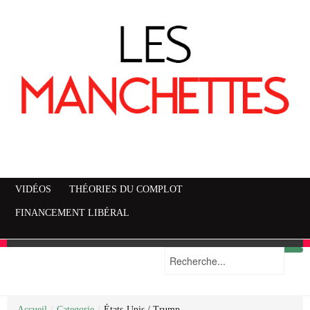
VIDÉOS
THÉORIES DU COMPLOT
FINANCEMENT LIBÉRAL
Accueil
Mise en garde
Plan du site
/
Categorie
/
États-Unis / Trump