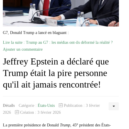
Marie-Eve Doyon
Mathieu Bock Côté
Nathalie Elgrably
Normand Lester
Philippe Léger
Pierre Martin
G7, Donald Trump a lancé en blaguant :
Remi Nadeau
Lire la suite : Trump au G7 : les médias ont-ils déformé la réalité ?
Richard Béliveau
Richard Martineau
Ajouter un commentaire
Réjean Parent
Jeffrey Epstein a déclaré que
Steve E. Fortin
Sophie Durocher
Trump était la pire personne
Thomas Mulcair
Véronyque Tremblay
qu'il ait jamais rencontrée!
Détails
Catégorie :
États-Unis
Publication : 3 février
2026
Création : 3 février 2026
e
La première présidence de Donald
Trump
, 45
président des États-