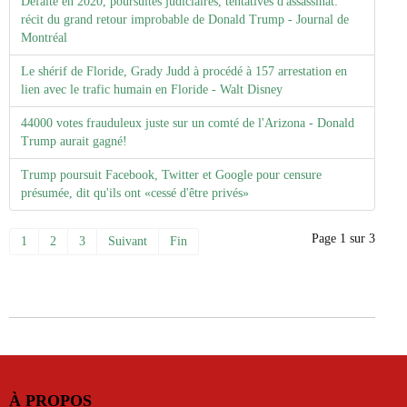
Défaite en 2020, poursuites judiciaires, tentatives d'assassinat:
récit du grand retour improbable de Donald Trump - Journal de
Montréal
Le shérif de Floride, Grady Judd à procédé à 157 arrestation en
lien avec le trafic humain en Floride - Walt Disney
44000 votes frauduleux juste sur un comté de l'Arizona - Donald
Trump aurait gagné!
Trump poursuit Facebook, Twitter et Google pour censure
présumée, dit qu'ils ont «cessé d'être privés»
Page 1 sur 3
1
2
3
Suivant
Fin
À PROPOS