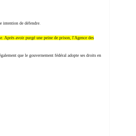
e intention de défendre.
gue. Après avoir purgé une peine de prison, l'Agence des
également que le gouvernement fédéral adopte ses droits en