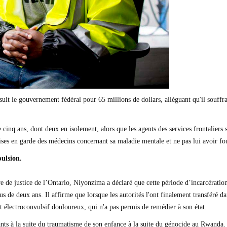
t le gouvernement fédéral pour 65 millions de dollars, alléguant qu'il souffrait
nq ans, dont deux en isolement, alors que les agents des services frontaliers se
ses en garde des médecins concernant sa maladie mentale et ne pas lui avoir fou
pulsion.
 de justice de l’Ontario, Niyonzima a déclaré que cette période d’incarcératio
s de deux ans. Il affirme que lorsque les autorités l'ont finalement transféré da
nt électroconvulsif douloureux, qui n'a pas permis de remédier à son état.
ants à la suite du traumatisme de son enfance à la suite du génocide au Rwanda.