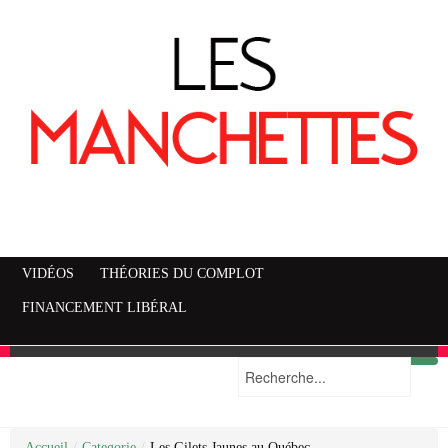
VIDÉOS
THÉORIES DU COMPLOT
FINANCEMENT LIBÉRAL
Accueil
Mise en garde
Plan du site
/
Categorie
/
Les Gilets Jaunes au Québec