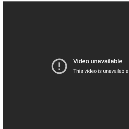
Marie-Eve Doyon
Mathieu Bock Côté
Nathalie Elgrably
Normand Lester
Philippe Léger
Pierre Martin
Remi Nadeau
Richard Béliveau
Richard Martineau
Réjean Parent
Steve E. Fortin
Sophie Durocher
Thomas Mulcair
Véronyque Tremblay