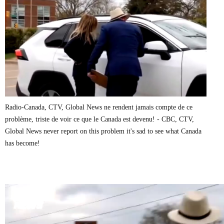
Marie-Eve Doyon
Mathieu Bock Côté
Nathalie Elgrably
Normand Lester
Philippe Léger
Pierre Martin
Remi Nadeau
Richard Béliveau
Richard Martineau
Réjean Parent
Steve E. Fortin
Radio-Canada, CTV, Global News ne rendent jamais compte de ce
Sophie Durocher
problème, triste de voir ce que le Canada est devenu! - CBC, CTV,
Thomas Mulcair
Global News never report on this problem it's sad to see what Canada
Véronyque Tremblay
has become!