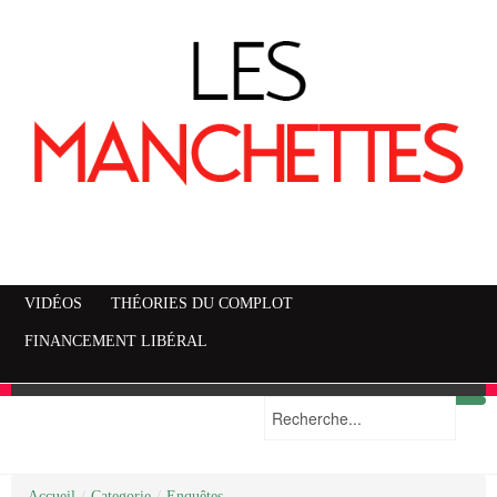
VIDÉOS
THÉORIES DU COMPLOT
FINANCEMENT LIBÉRAL
Accueil
Mise en garde
Plan du site
/
Categorie
/
Enquêtes