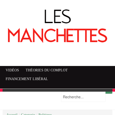
VIDÉOS
THÉORIES DU COMPLOT
FINANCEMENT LIBÉRAL
Accueil
Mise en garde
Plan du site
/
Categorie
/
Politique