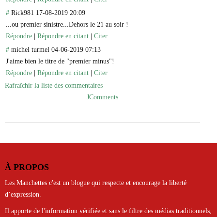
#
Rick981
17-08-2019 20:09
...ou premier sinistre...Dehors le 21 au soir !
Répondre
|
Répondre en citant
|
Citer
#
michel turmel
04-06-2019 07:13
J'aime bien le titre de "premier minus"!
Répondre
|
Répondre en citant
|
Citer
Rafraîchir la liste des commentaires
JComments
À PROPOS
Les Manchettes c'est un blogue qui respecte et encourage la liberté
d’expression.
Il apporte de l'information vérifiée et sans le filtre des médias traditionnels,