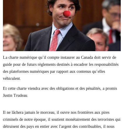
Marie-Eve Doyon
Mathieu Bock Côté
Nathalie Elgrably
Normand Lester
Philippe Léger
Pierre Martin
Remi Nadeau
Richard Béliveau
Richard Martineau
Réjean Parent
La charte numérique qu’il compte instaurer au Canada doit servir de
Steve E. Fortin
guide pour de futurs règlements destinés à encadrer les responsabilités
Sophie Durocher
des plateformes numériques par rapport aux contenus qu’elles
Thomas Mulcair
véhiculent.
Véronyque Tremblay
Et cette charte viendra avec des obligations et des pénalités, a promis
Justin Trudeau.
Il ne lâchera jamais le morceau, il ouvre nos frontières aux pires
criminels de notre époque, il soutient monétairement des terroristes qui
détruisent des pays en entier avec l'argent des contribuables, il nous