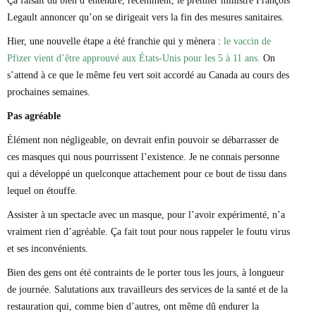
Ça faisait du bien d’entendre, récemment, le premier ministre François
Marie-Eve Doyon
Legault annoncer qu’on se dirigeait vers la fin des mesures sanitaires.
Mathieu Bock Côté
Nathalie Elgrably
Hier, une nouvelle étape a été franchie qui y mènera :
le vaccin de
Normand Lester
Pfizer vient d’être approuvé aux États-Unis pour les 5 à 11 ans.
On
Philippe Léger
s’attend à ce que le même feu vert soit accordé au Canada au cours des
Pierre Martin
prochaines semaines.
Remi Nadeau
Richard Béliveau
Pas agréable
Richard Martineau
Réjean Parent
Élément non négligeable, on devrait enfin pouvoir se débarrasser de
Steve E. Fortin
ces masques qui nous pourrissent l’existence. Je ne connais personne
Sophie Durocher
qui a développé un quelconque attachement pour ce bout de tissu dans
Thomas Mulcair
lequel on étouffe.
Véronyque Tremblay
Assister à un spectacle avec un masque, pour l’avoir expérimenté, n’a
vraiment rien d’agréable. Ça fait tout pour nous rappeler le foutu virus
et ses inconvénients.
Bien des gens ont été contraints de le porter tous les jours, à longueur
de journée. Salutations aux travailleurs des services de la santé et de la
restauration qui, comme bien d’autres, ont même dû endurer la