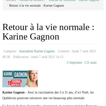
Categorie
Nous joindre
Juridique
/
Retour à la vie normale : Karine Gagnon
Médias de désinfo..
À propos de nous
Sondage
Antifa
La liste Epstein
Réseaux sociaux
Enquêtes
Journal de Montréal
Déontologie
États-Unis / Trump
Journal de Chambly
Antoine Robitaille
Allimentation/santé
Justice / faits divers
Claude Villeneuve
Retour à la vie normale :
Arnaque
Personnalité publique
Recettes
Denise Bombardier
Pharmaceutique
Politique
Elsie Lefebvre
Karine Gagnon
Médicaments
Emmanuelle Latraverse
Ordre Professionnel
Fatima Houda-Pepin
Médias traditionnels
Avocat
Geneviève Pettersen
Catégorie :
Journaliste Karine Gagnon
Création : lundi 7 août 2023
Traduction
Collège des medecins
Gilles Proulx
Comptable
Guillaume St-Pierre
08:38
Publication : lundi 7 août 2023 14:13
Notaire
Jonathan Trudeau
Imprimer
E-mail
Joseph Facal
Josée Legault
Karine Gagnon
Loic Tassé
Madeleine Pilote-Côté
Maka Kotto
Karine Gagnon
- Avec la vaccination des 5 à 11 ans, d’ici Noël, les
Marc-André Leclerc
Québécois pourront retrouver une vie beaucoup plus normale.
Michel Girard
Mario Dumont