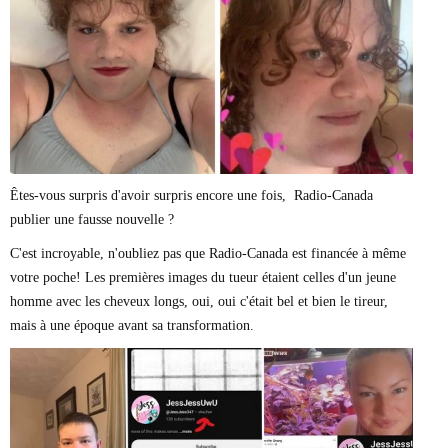
Marie-Eve Doyon
Mathieu Bock Côté
Nathalie Elgrably
Normand Lester
Philippe Léger
Pierre Martin
Remi Nadeau
Richard Béliveau
Richard Martineau
Réjean Parent
Êtes-vous surpris d'avoir surpris encore une fois, Radio-Canada
Steve E. Fortin
publier une fausse nouvelle ?
Sophie Durocher
Thomas Mulcair
C'est incroyable, n'oubliez pas que Radio-Canada est financée à même
Véronyque Tremblay
votre poche! Les premières images du tueur étaient celles d'un jeune
homme avec les cheveux longs, oui, oui c'était bel et bien le tireur,
mais à une époque avant sa transformation.