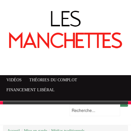
VIDÉOS
THÉORIES DU COMPLOT
FINANCEMENT LIBÉRAL
Accueil
Mise en garde
Plan du site
/
Mise en garde
/
Médias traditionnels