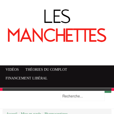
VIDÉOS
THÉORIES DU COMPLOT
FINANCEMENT LIBÉRAL
Accueil
Mise en garde
Plan du site
/
Mise en garde
/
Pharmaceutique