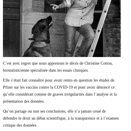
Marie-Eve Doyon
Mathieu Bock Côté
Nathalie Elgrably
Normand Lester
Philippe Léger
Pierre Martin
Remi Nadeau
Richard Béliveau
Richard Martineau
Réjean Parent
Steve E. Fortin
C’est avec regret que nous apprenons le décès de Christine Cotton,
Sophie Durocher
biostatisticienne spécialisée dans les essais cliniques.
Thomas Mulcair
Véronyque Tremblay
Elle s’était fait connaître pour avoir remis en question les études de
Pfizer sur les vaccins contre la COVID-19 et pour avoir dénoncé ce
qu’elle considérait comme de graves irrégularités dans l’analyse et la
présentation des données.
Qu’on partage ou non ses conclusions, elle n’a jamais cessé de
défendre le droit au débat scientifique, à la transparence et à l’examen
critique des données.