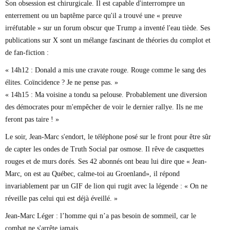
Son obsession est chirurgicale. Il est capable d'interrompre un
enterrement ou un baptême parce qu'il a trouvé une « preuve
irréfutable » sur un forum obscur que Trump a inventé l'eau tiède. Ses
publications sur X sont un mélange fascinant de théories du complot et
de fan-fiction :
« 14h12 : Donald a mis une cravate rouge. Rouge comme le sang des
élites. Coïncidence ? Je ne pense pas. »
« 14h15 : Ma voisine a tondu sa pelouse. Probablement une diversion
des démocrates pour m'empêcher de voir le dernier rallye. Ils ne me
feront pas taire ! »
Le soir, Jean-Marc s'endort, le téléphone posé sur le front pour être sûr
de capter les ondes de Truth Social par osmose. Il rêve de casquettes
rouges et de murs dorés. Ses 42 abonnés ont beau lui dire que « Jean-
Marc, on est au Québec, calme-toi au
Groenland
», il répond
invariablement par un GIF de lion qui rugit avec la légende : « On ne
réveille pas celui qui est déjà éveillé. »
Jean-Marc Léger : l’homme qui n’a pas besoin de sommeil, car le
combat ne s'arrête jamais.