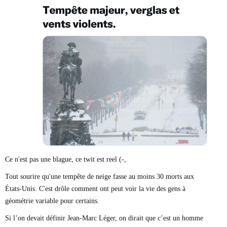
Marie-Eve Doyon
Mathieu Bock Côté
Nathalie Elgrably
Normand Lester
Philippe Léger
Pierre Martin
Remi Nadeau
Richard Béliveau
Richard Martineau
Réjean Parent
Steve E. Fortin
Sophie Durocher
Thomas Mulcair
Véronyque Tremblay
Ce n'est pas une blague, ce twit est reel (-,
Tout sourire qu'une tempête de neige fasse au moins 30 morts aux
États-Unis. C'est drôle comment ont peut voir la vie des gens à
géométrie variable pour certains.
Si l’on devait définir Jean-Marc Léger, on dirait que c’est un homme