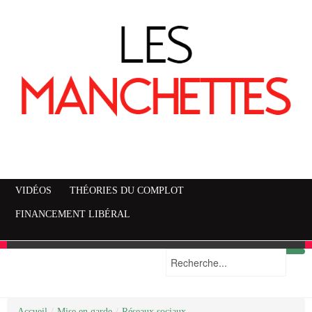
VIDÉOS
THÉORIES DU COMPLOT
FINANCEMENT LIBÉRAL
Accueil
Mise en garde
Plan du site
/
Mise en garde
/
Réseaux sociaux