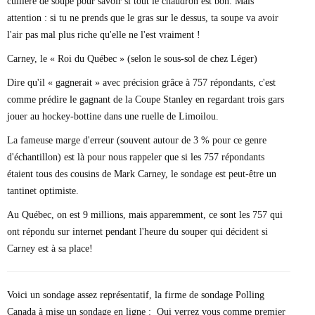
cuillère de soupe pour savoir si tout le chaudron est bon. Mais
attention : si tu ne prends que le gras sur le dessus, ta soupe va avoir
l'air pas mal plus riche qu'elle ne l'est vraiment !
Carney, le « Roi du Québec » (selon le sous-sol de chez Léger)
Dire qu'il « gagnerait » avec précision grâce à 757 répondants, c'est
comme prédire le gagnant de la Coupe Stanley en regardant trois gars
jouer au hockey-bottine dans une ruelle de Limoilou.
La fameuse marge d'erreur (souvent autour de 3 % pour ce genre
d'échantillon) est là pour nous rappeler que si les 757 répondants
étaient tous des cousins ​​de Mark Carney, le sondage est peut-être un
tantinet optimiste.
Au Québec, on est 9 millions, mais apparemment, ce sont les 757 qui
ont répondu sur internet pendant l'heure du souper qui décident si
Carney est à sa place!
Voici un sondage assez représentatif, la firme de sondage Polling
Canada à mise un sondage en ligne : Qui verrez vous comme premier