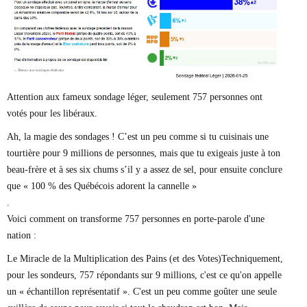
Marie-Eve Doyon
Mathieu Bock Côté
Nathalie Elgrably
Normand Lester
Philippe Léger
Pierre Martin
Remi Nadeau
Attention aux fameux sondage léger, seulement 757 personnes ont
Richard Béliveau
votés pour les libéraux.
Richard Martineau
Réjean Parent
Ah, la magie des sondages ! C’est un peu comme si tu cuisinais une
Steve E. Fortin
tourtière pour 9 millions de personnes, mais que tu exigeais juste à ton
Sophie Durocher
beau-frère et à ses six chums s’il y a assez de sel, pour ensuite conclure
Thomas Mulcair
que « 100 % des Québécois adorent la cannelle »
Véronyque Tremblay
.
Voici comment on transforme 757 personnes en porte-parole d'une
nation :
Le Miracle de la Multiplication des Pains (et des Votes)Techniquement,
pour les sondeurs, 757 répondants sur 9 millions, c'est ce qu'on appelle
un « échantillon représentatif ». C'est un peu comme goûter une seule