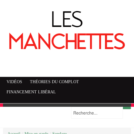
VIDÉOS
THÉORIES DU COMPLOT
FINANCEMENT LIBÉRAL
Accueil
Mise en garde
Plan du site
/
Mise en garde
/
Sondage